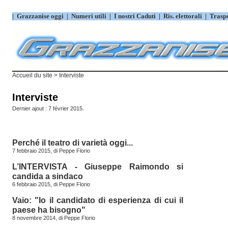
|
Grazzanise oggi
|
Numeri utili
|
I nostri Caduti
|
Ris. elettorali
|
Trasp
Accueil du site
> Interviste
Interviste
Dernier ajout : 7 février 2015.
Perché il teatro di varietà oggi...
7 febbraio 2015, di
Peppe Florio
L’INTERVISTA - Giuseppe Raimondo si
candida a sindaco
6 febbraio 2015, di
Peppe Florio
Vaio: "Io il candidato di esperienza di cui il
paese ha bisogno"
8 novembre 2014, di
Peppe Florio