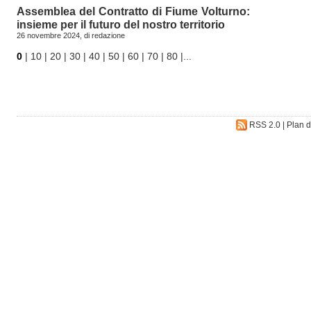
Assemblea del Contratto di Fiume Volturno:
insieme per il futuro del nostro territorio
26 novembre 2024, di
redazione
0
|
10
|
20
|
30
|
40
|
50
|
60
|
70
|
80
|
...
RSS 2.0
|
Plan d