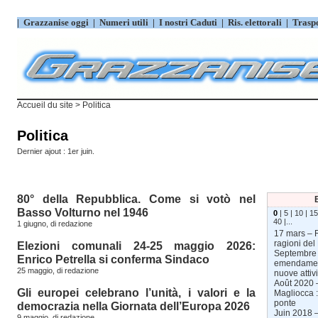
|
Grazzanise oggi
|
Numeri utili
|
I nostri Caduti
|
Ris. elettorali
|
Trasp
Accueil du site
> Politica
Politica
Dernier ajout : 1er juin.
80° della Repubblica. Come si votò nel
Basso Volturno nel 1946
0
|
5
|
10
|
15
40
|
...
1 giugno, di
redazione
17 mars –
ragioni del
Elezioni comunali 24-25 maggio 2026:
Septembre
Enrico Petrella si conferma Sindaco
emendament
25 maggio, di
redazione
nuove attivi
Août 2020 
Gli europei celebrano l’unità, i valori e la
Magliocca :
ponte
democrazia nella Giornata dell’Europa 2026
Juin 2018 
9 maggio, di
redazione