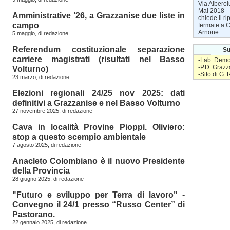
Via Albero
Mai 2018 
Amministrative ’26, a Grazzanise due liste in
chiede il ri
campo
fermate a 
Arnone
5 maggio, di
redazione
Referendum costituzionale separazione
Su
carriere magistrati (risultati nel Basso
-Lab. Demo
-P.D. Grazz
Volturno)
-Sito di G.
23 marzo, di
redazione
Elezioni regionali 24/25 nov 2025: dati
definitivi a Grazzanise e nel Basso Volturno
27 novembre 2025, di
redazione
Cava in località Provine Pioppi. Oliviero:
stop a questo scempio ambientale
7 agosto 2025, di
redazione
Anacleto Colombiano è il nuovo Presidente
della Provincia
28 giugno 2025, di
redazione
"Futuro e sviluppo per Terra di lavoro" -
Convegno il 24/1 presso “Russo Center” di
Pastorano.
22 gennaio 2025, di
redazione