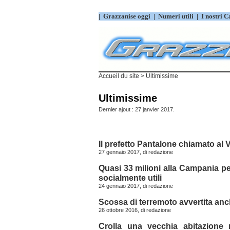
|
Grazzanise oggi
|
Numeri utili
|
I nostri C
Accueil du site
> Ultimissime
Ultimissime
Dernier ajout : 27 janvier 2017.
Il prefetto Pantalone chiamato al 
27 gennaio 2017, di
redazione
Quasi 33 milioni alla Campania per 
socialmente utili
24 gennaio 2017, di
redazione
Scossa di terremoto avvertita anc
26 ottobre 2016, di
redazione
Crolla una vecchia abitazione 