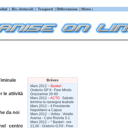
aduti
|
Ris. elettorali
|
Trasporti
|
Differenziata
|
Meteo |
Viminale
Brèves
Mars 2012 –
Basket :
Oratorio GP II - Free Minds
le attività
Grazzanise 26-60
Mars 2012 –
ACTG :
Sabato
termina la rassegna teatrale
Mars 2012 –
Il Presidente
Napolitano a Capua
he da noi
Mars 2012 –
Volley : Volalto
Aversa - Calvi Risorta 3-1
Mars 2012 –
* Basket - ore
nel centro
21,00 - Oratorio G.P.II - Free