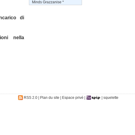
Minds Grazzanise *
ncarico di
ioni nella
RSS 2.0
|
Plan du site
|
Espace privé
|
|
squelette