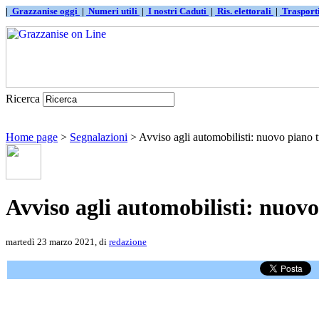
|
Grazzanise oggi
|
Numeri utili
|
I nostri Caduti
|
Ris. elettorali
|
Traspor
Ricerca
Home page
>
Segnalazioni
> Avviso agli automobilisti: nuovo piano t
Avviso agli automobilisti: nuovo
martedì 23 marzo 2021, di
redazione