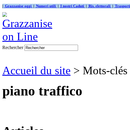
|
Grazzanise oggi
|
Numeri utili
|
I nostri Caduti
|
Ris. elettorali
|
Traspor
Rechercher
Accueil du site
> Mots-clés 
piano traffico