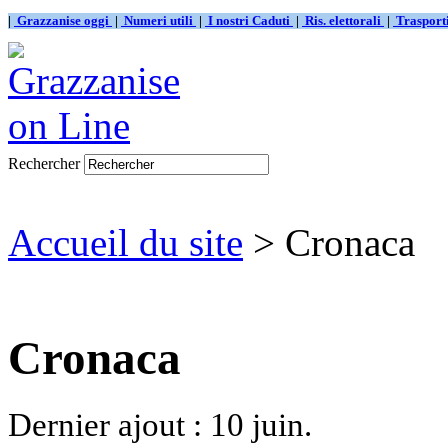
|
Grazzanise oggi
|
Numeri utili
|
I nostri Caduti
|
Ris. elettorali
|
Traspor
Rechercher
Accueil du site
> Cronaca
Cronaca
Dernier ajout : 10 juin.