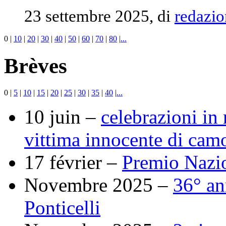
23 settembre 2025, di
redazio
0
|
10
|
20
|
30
|
40
|
50
|
60
|
70
|
80
|
...
Brèves
0
|
5
|
10
|
15
|
20
|
25
|
30
|
35
|
40
|
...
10 juin –
celebrazioni in
vittima innocente di cam
17 février –
Premio Nazio
Novembre 2025 –
36° an
Ponticelli