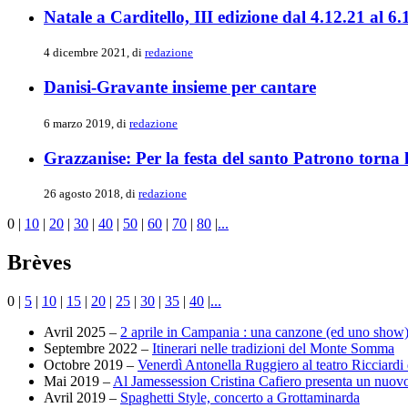
Natale a Carditello, III edizione dal 4.12.21 al 6.
4 dicembre 2021, di
redazione
Danisi-Gravante insieme per cantare
6 marzo 2019, di
redazione
Grazzanise: Per la festa del santo Patrono torna l
26 agosto 2018, di
redazione
0
|
10
|
20
|
30
|
40
|
50
|
60
|
70
|
80
|
...
Brèves
0
|
5
|
10
|
15
|
20
|
25
|
30
|
35
|
40
|
...
Avril 2025 –
2 aprile in Campania : una canzone (ed uno show)
Septembre 2022 –
Itinerari nelle tradizioni del Monte Somma
Octobre 2019 –
Venerdì Antonella Ruggiero al teatro Ricciardi
Mai 2019 –
Al Jamessession Cristina Cafiero presenta un nuo
Avril 2019 –
Spaghetti Style, concerto a Grottaminarda