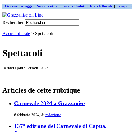
|
Grazzanise oggi
|
Numeri utili
|
I nostri Caduti
|
Ris. elettorali
|
Traspor
Rechercher
Accueil du site
> Spettacoli
Spettacoli
Dernier ajout : 1er avril 2025.
Articles de cette rubrique
Carnevale 2024 a Grazzanise
6 febbraio 2024, di
redazione
137° edizione del Carnevale di Capua.