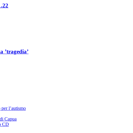
1.22
a ’tragedia’
 per l’autismo
 di Capua
vo CD