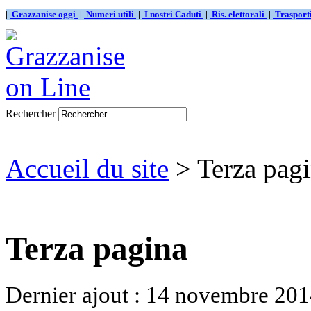
|
Grazzanise oggi
|
Numeri utili
|
I nostri Caduti
|
Ris. elettorali
|
Traspor
Rechercher
Accueil du site
> Terza pag
Terza pagina
Dernier ajout : 14 novembre 201