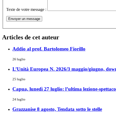
Texte de votre message :
Articles de cet auteur
Addio al prof. Bartolomeo Fiorillo
26 luglio
L’Unità Europea N. 2026/3 maggio/giugno, down
25 luglio
Capua, lunedì 27 luglio: l’ultima lezione-spettacol
24 luglio
Grazzanise 8 agosto, Tendata sotto le stelle