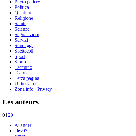
Photo gallery
Politica
Quaderni
Religione
Salute
Scienze
Segnalazioni
Servizi
Sondaggi
Spettacoli
Sport
Storia
Taccuino
Teatro
Terza pagina
Ultimissime
Zona info - Privacy
Les auteurs
0
|
20
Ailander
alex97