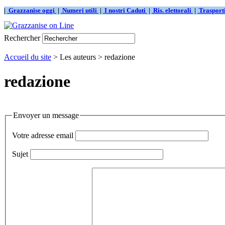
|
Grazzanise oggi
|
Numeri utili
|
I nostri Caduti
|
Ris. elettorali
|
Traspor
Rechercher
Accueil du site
> Les auteurs > redazione
redazione
Envoyer un message
Votre adresse email
Sujet