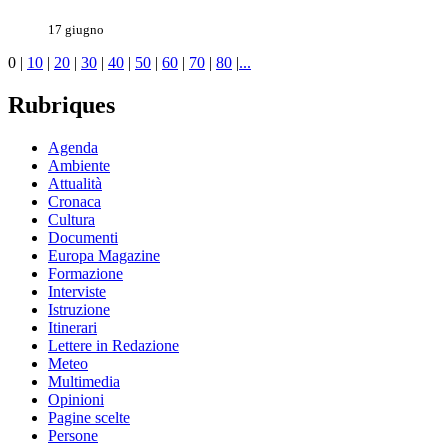
17 giugno
0
|
10
|
20
|
30
|
40
|
50
|
60
|
70
|
80
|
...
Rubriques
Agenda
Ambiente
Attualità
Cronaca
Cultura
Documenti
Europa Magazine
Formazione
Interviste
Istruzione
Itinerari
Lettere in Redazione
Meteo
Multimedia
Opinioni
Pagine scelte
Persone