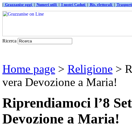
|
Grazzanise oggi
|
Numeri utili
|
I nostri Caduti
|
Ris. elettorali
|
Traspor
Ricerca
Home page
>
Religione
> R
vera Devozione a Maria!
Riprendiamoci l’8 Set
Devozione a Maria!