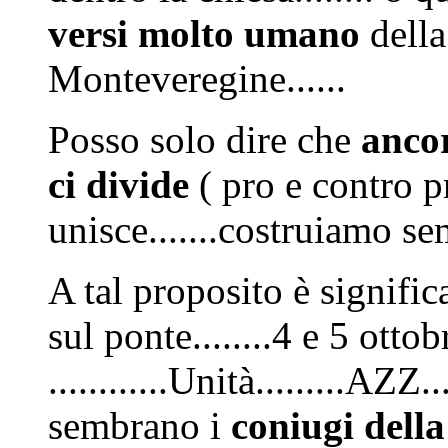
versi molto umano
della
Monteveregine......
Posso solo dire che
ancor
ci divide
( pro e contro p
unisce.......costruiamo sem
A tal proposito è signific
sul ponte........4 e 5 otto
............Unità.........AZZ.
sembrano i
coniugi de