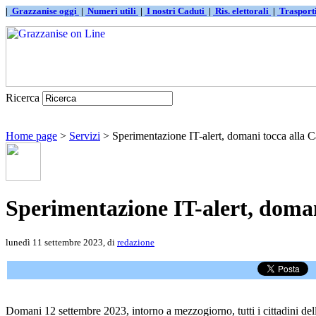
|
Grazzanise oggi
|
Numeri utili
|
I nostri Caduti
|
Ris. elettorali
|
Traspor
Ricerca
Home page
>
Servizi
> Sperimentazione IT-alert, domani tocca alla 
Sperimentazione IT-alert, doma
lunedì 11 settembre 2023, di
redazione
Domani 12 settembre 2023, intorno a mezzogiorno, tutti i cittadini de