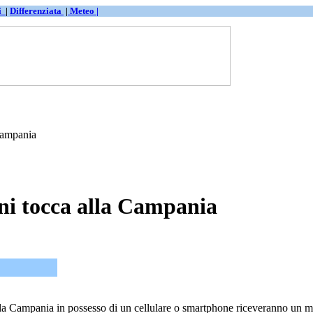
ti
|
Differenziata
|
Meteo |
Campania
ni tocca alla Campania
lla Campania in possesso di un cellulare o smartphone riceveranno un me