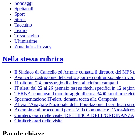
Sondaggi
Spettacoli
Sport
Storia
Taccuino
Teatro
Terza pagina
Ultimissime
Zona info - Privacy
Nella stessa rubrica
Il Sindaco di Cancello ed Arnone contatta il direttore del MPS pe
Avanza la costruzione del centro sportivo polifunzionale di via
11 ottobre ’24, messaggio di allerta ai telefoni campani
IT-alert: dal 22 al 26 gennaio test su rischi specifici in 12 region
TERNA: concluso il monitoraggio di circa 3400 km di rete elet
Sperimentazione IT-alert, domani tocca alla Campania
Al via l’Anagrafe Nazionale della Popolazione. I certificati si s
Adempimenti procedurali per la Villa Comunale e l’Area-Mercat
Cimiteri: orari delle visite (RETTIFICA DELL’ORDINANZA
Cimiteri: orari delle visite
Parole chiave