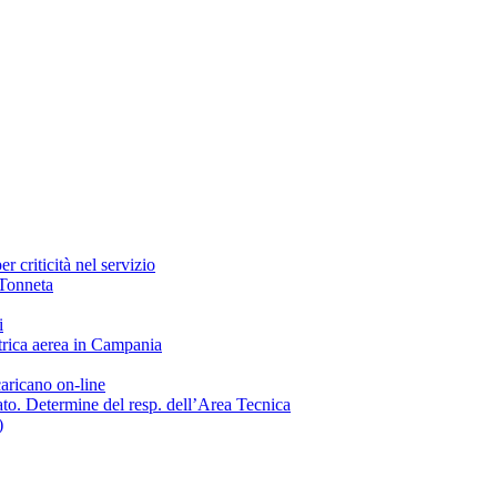
r criticità nel servizio
 Tonneta
i
trica aerea in Campania
caricano on-line
o. Determine del resp. dell’Area Tecnica
)