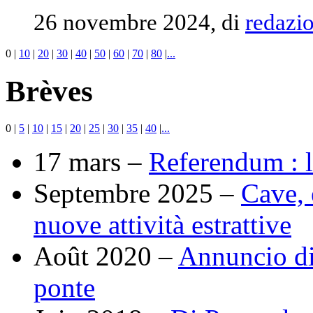
26 novembre 2024, di
redazi
0
|
10
|
20
|
30
|
40
|
50
|
60
|
70
|
80
|
...
Brèves
0
|
5
|
10
|
15
|
20
|
25
|
30
|
35
|
40
|
...
17 mars –
Referendum : l
Septembre 2025 –
Cave,
nuove attività estrattive
Août 2020 –
Annuncio di 
ponte