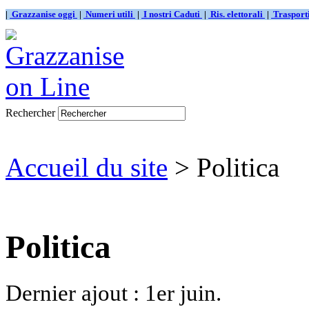
|
Grazzanise oggi
|
Numeri utili
|
I nostri Caduti
|
Ris. elettorali
|
Traspor
Rechercher
Accueil du site
> Politica
Politica
Dernier ajout : 1er juin.