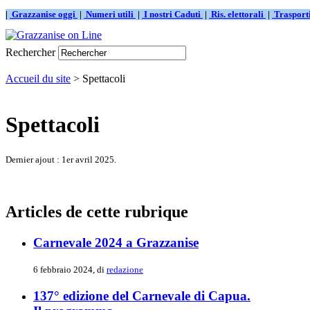
|
Grazzanise oggi
|
Numeri utili
|
I nostri Caduti
|
Ris. elettorali
|
Traspor
Rechercher
Accueil du site
> Spettacoli
Spettacoli
Dernier ajout : 1er avril 2025.
Articles de cette rubrique
Carnevale 2024 a Grazzanise
6 febbraio 2024, di
redazione
137° edizione del Carnevale di Capua.