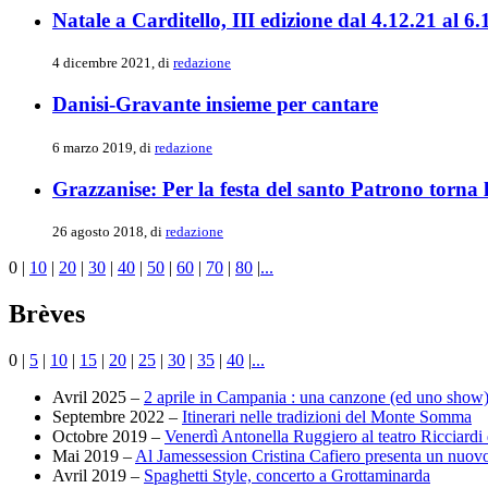
Natale a Carditello, III edizione dal 4.12.21 al 6.
4 dicembre 2021, di
redazione
Danisi-Gravante insieme per cantare
6 marzo 2019, di
redazione
Grazzanise: Per la festa del santo Patrono torna l
26 agosto 2018, di
redazione
0
|
10
|
20
|
30
|
40
|
50
|
60
|
70
|
80
|
...
Brèves
0
|
5
|
10
|
15
|
20
|
25
|
30
|
35
|
40
|
...
Avril 2025 –
2 aprile in Campania : una canzone (ed uno show)
Septembre 2022 –
Itinerari nelle tradizioni del Monte Somma
Octobre 2019 –
Venerdì Antonella Ruggiero al teatro Ricciardi
Mai 2019 –
Al Jamessession Cristina Cafiero presenta un nuo
Avril 2019 –
Spaghetti Style, concerto a Grottaminarda