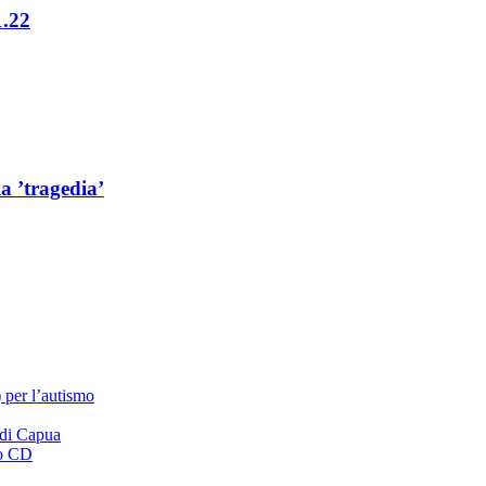
1.22
a ’tragedia’
 per l’autismo
 di Capua
vo CD