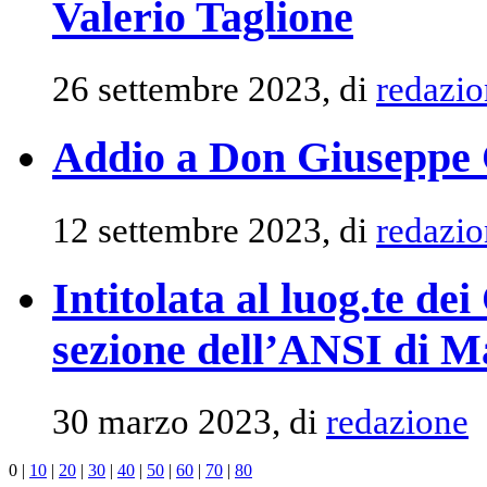
Valerio Taglione
26 settembre 2023, di
redazio
Addio a Don Giuseppe 
12 settembre 2023, di
redazio
Intitolata al luog.te d
sezione dell’ANSI di 
30 marzo 2023, di
redazione
0
|
10
|
20
|
30
|
40
|
50
|
60
|
70
|
80