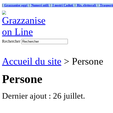
|
Grazzanise oggi
|
Numeri utili
|
I nostri Caduti
|
Ris. elettorali
|
Traspor
Rechercher
Accueil du site
> Persone
Persone
Dernier ajout : 26 juillet.