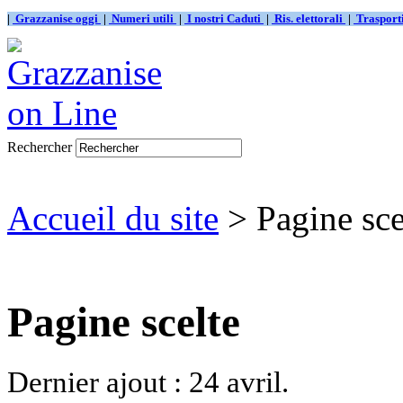
|
Grazzanise oggi
|
Numeri utili
|
I nostri Caduti
|
Ris. elettorali
|
Traspor
Rechercher
Accueil du site
> Pagine sce
Pagine scelte
Dernier ajout : 24 avril.