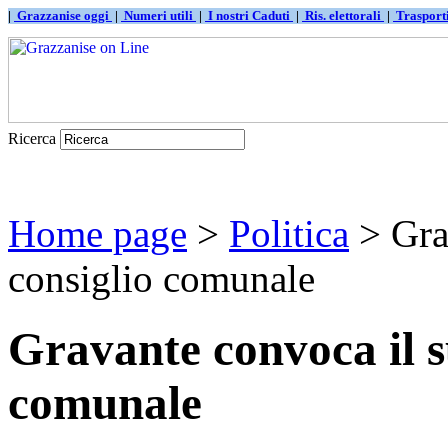
|
Grazzanise oggi
|
Numeri utili
|
I nostri Caduti
|
Ris. elettorali
|
Traspor
Ricerca
Home page
>
Politica
> Gra
consiglio comunale
Gravante convoca il s
comunale