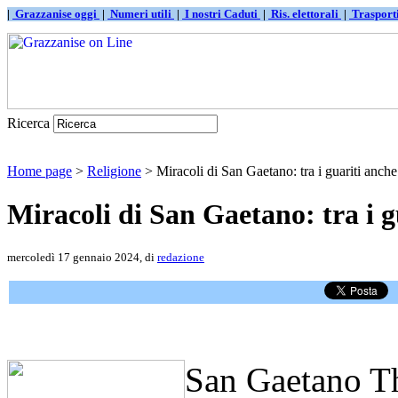
|
Grazzanise oggi
|
Numeri utili
|
I nostri Caduti
|
Ris. elettorali
|
Traspor
Ricerca
Home page
>
Religione
> Miracoli di San Gaetano: tra i guariti anch
Miracoli di San Gaetano: tra i 
mercoledì 17 gennaio 2024, di
redazione
San Gaetano Th