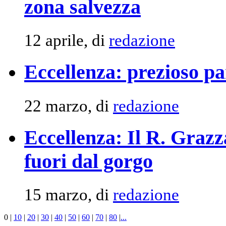
zona salvezza
12 aprile, di
redazione
Eccellenza: prezioso pa
22 marzo, di
redazione
Eccellenza: Il R. Grazza
fuori dal gorgo
15 marzo, di
redazione
0
|
10
|
20
|
30
|
40
|
50
|
60
|
70
|
80
|
...