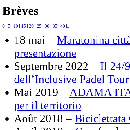
Brèves
0
|
5
|
10
|
15
|
20
|
25
|
30
|
35
|
40
|
...
18 mai –
Maratonina città
presentazione
Septembre 2022 –
Il 24/
dell’Inclusive Padel Tour
Mai 2019 –
ADAMA ITALY
per il territorio
Août 2018 –
Biciclettata