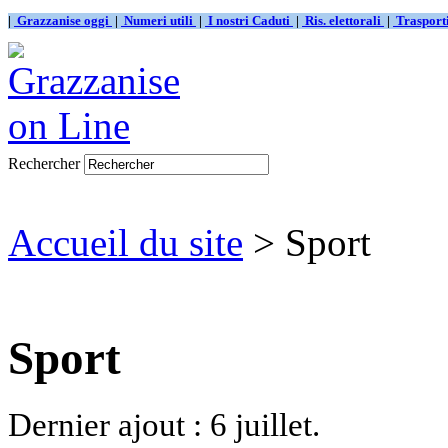
|
Grazzanise oggi
|
Numeri utili
|
I nostri Caduti
|
Ris. elettorali
|
Traspor
Rechercher
Accueil du site
> Sport
Sport
Dernier ajout : 6 juillet.