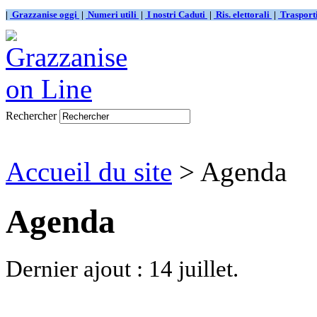
|
Grazzanise oggi
|
Numeri utili
|
I nostri Caduti
|
Ris. elettorali
|
Traspor
Rechercher
Accueil du site
> Agenda
Agenda
Dernier ajout : 14 juillet.