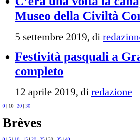
C’era una volta la canap
Museo della Civiltà Co
5 settembre 2019, di
redazion
Festività pasquali a G
completo
12 aprile 2019, di
redazione
0
|
10
|
20
|
30
Brèves
0
|
5
|
10
|
15
|
20
|
25
|
30
|
35
|
40