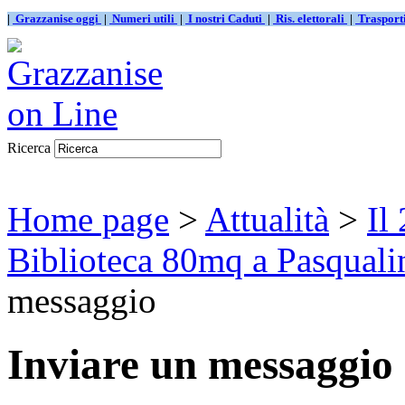
|
Grazzanise oggi
|
Numeri utili
|
I nostri Caduti
|
Ris. elettorali
|
Traspor
Ricerca
Home page
>
Attualità
>
Il
Biblioteca 80mq a Pasqualin
messaggio
Inviare un messaggio