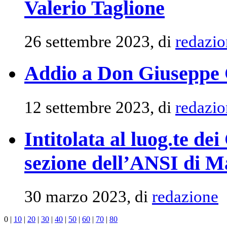
Valerio Taglione
26 settembre 2023, di
redazio
Addio a Don Giuseppe 
12 settembre 2023, di
redazio
Intitolata al luog.te d
sezione dell’ANSI di 
30 marzo 2023, di
redazione
0
|
10
|
20
|
30
|
40
|
50
|
60
|
70
|
80