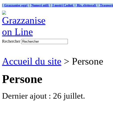
|
Grazzanise oggi
|
Numeri utili
|
I nostri Caduti
|
Ris. elettorali
|
Traspor
Rechercher
Accueil du site
> Persone
Persone
Dernier ajout : 26 juillet.