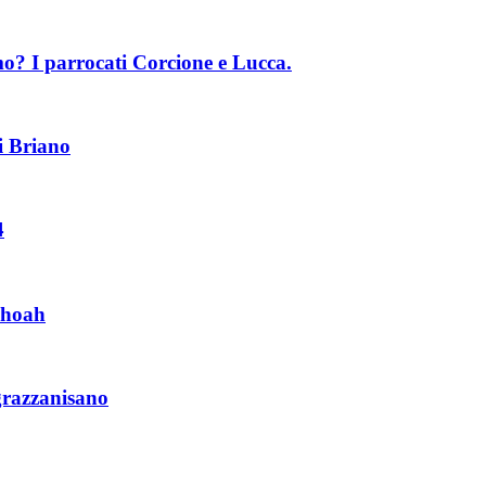
mo? I parrocati Corcione e Lucca.
i Briano
4
 Shoah
grazzanisano