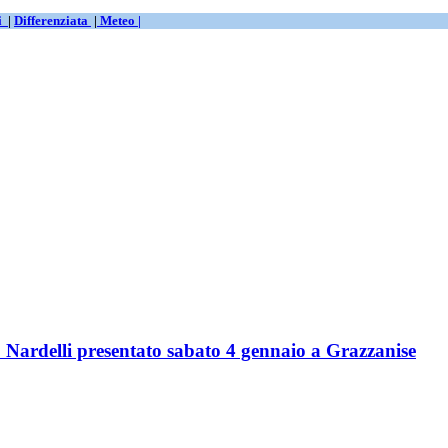
ti
|
Differenziata
|
Meteo |
 Nardelli presentato sabato 4 gennaio a Grazzanise