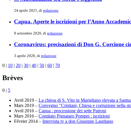
24 aprile 2021, di
redazione
Capua. Aperte le iscrizioni per l’Anno Accademi
9 settembre 2020, di
redazione
Coronavirus: precisazioni di Don G. Corcione ci
3 aprile 2020, di
redazione
0
|
10
|
20
|
30
|
40
|
50
|
60
|
70
Brèves
0
|
5
Avril 2019 –
La chiesa di S. Vito in Marigliano elevata a Santu
Mars 2019 –
Convegno "Cristiani, Chiesa e corruzione nella st
Avril 2016 –
Capua : processione dei sette Patroni
Mars 2016 –
Comitato Pignataro Pompei : iscrizioni
Février 2014 –
Intervista tv a don Giuseppe Lauritano