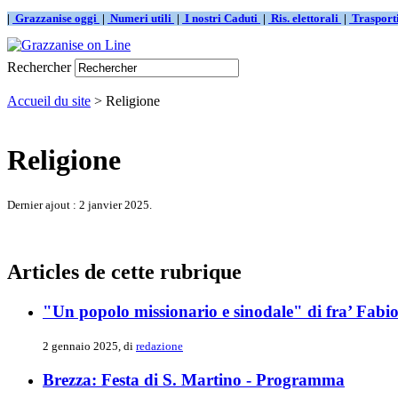
|
Grazzanise oggi
|
Numeri utili
|
I nostri Caduti
|
Ris. elettorali
|
Traspor
Rechercher
Accueil du site
> Religione
Religione
Dernier ajout : 2 janvier 2025.
Articles de cette rubrique
"Un popolo missionario e sinodale" di fra’ Fabio
2 gennaio 2025, di
redazione
Brezza: Festa di S. Martino - Programma