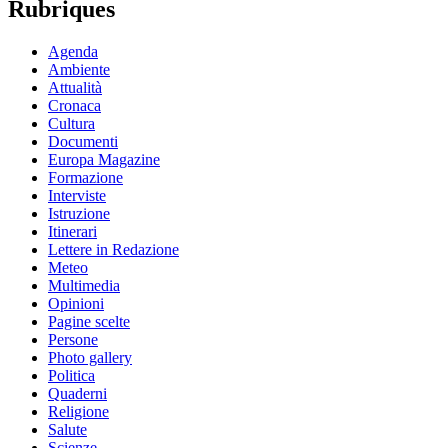
Rubriques
Agenda
Ambiente
Attualità
Cronaca
Cultura
Documenti
Europa Magazine
Formazione
Interviste
Istruzione
Itinerari
Lettere in Redazione
Meteo
Multimedia
Opinioni
Pagine scelte
Persone
Photo gallery
Politica
Quaderni
Religione
Salute
Scienze