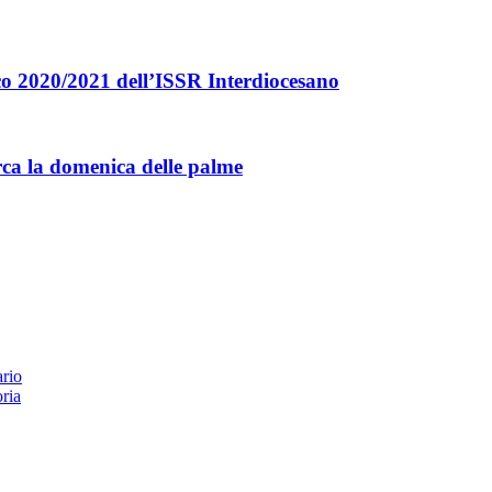
co 2020/2021 dell’ISSR Interdiocesano
rca la domenica delle palme
ario
oria