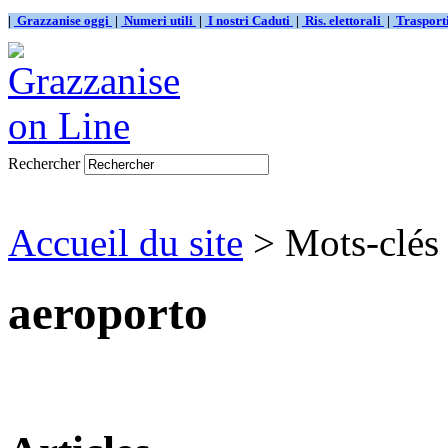
|
Grazzanise oggi
|
Numeri utili
|
I nostri Caduti
|
Ris. elettorali
|
Traspor
Rechercher
Accueil du site
> Mots-clés
aeroporto