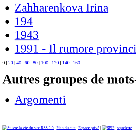
Zahharenkova Irina
194
1943
1991 - Il rumore provinci
0
|
20
|
40
|
60
|
80
|
100
|
120
|
140
|
160
|
...
Autres groupes de mots-
Argomenti
RSS 2.0
|
Plan du site
|
Espace privé
|
|
squelette