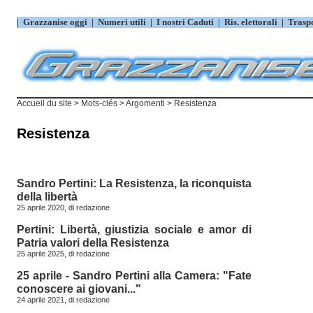
|
Grazzanise oggi
|
Numeri utili
|
I nostri Caduti
|
Ris. elettorali
|
Trasp
Accueil du site
> Mots-clés > Argomenti > Resistenza
Resistenza
Sandro Pertini: La Resistenza, la riconquista
della libertà
25 aprile 2020, di
redazione
Pertini: Libertà, giustizia sociale e amor di
Patria valori della Resistenza
25 aprile 2025, di
redazione
25 aprile - Sandro Pertini alla Camera: "Fate
conoscere ai giovani..."
24 aprile 2021, di
redazione