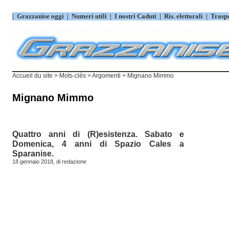
|
Grazzanise oggi
|
Numeri utili
|
I nostri Caduti
|
Ris. elettorali
|
Trasp
Accueil du site
> Mots-clés > Argomenti > Mignano Mimmo
Mignano Mimmo
Quattro anni di (R)esistenza. Sabato e
Domenica, 4 anni di Spazio Cales a
Sparanise.
18 gennaio 2018, di
redazione