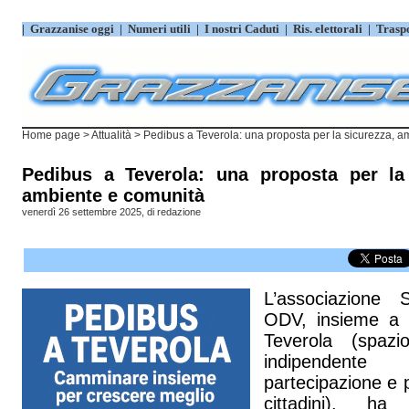
|
Grazzanise oggi
|
Numeri utili
|
I nostri Caduti
|
Ris. elettorali
|
Trasp
Home page
>
Attualità
> Pedibus a Teverola: una proposta per la sicurezza, amb
Pedibus a Teverola: una proposta per la 
ambiente e comunità
venerdì 26 settembre 2025, di
redazione
L’associazione 
ODV, insieme a 
Teverola (spazi
indipende
partecipazione e 
cittadini), ha 