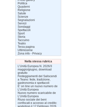
Politica
Quaderni
Religione
Salute
Scienze
Segnalazioni
Servizi
Sondaggi
Spettacoli
Sport
Storia
Taccuino
Teatro
Terza pagina
Ultimissime
Zona info - Privacy
Nella stessa rubrica
L’Unità Europea N. 2026/3
maggio/giugno, download
gratuito
Festeggiamenti del Saliscendi
a Teano: fede, tradizione,
gastronomia e spettacoli
E’ on line un nuovo numero de
L’Unità Europea
Nuovo numero scaricabile de
L’Unità Europea
Riuso sociale dei beni
confiscati e accesso al credito:
workshop il 12 Febbraio 2026