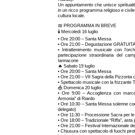
Un appuntamento che unisce spiritualit
in un ricco programma religioso e civile,
cultura locale.
📅 PROGRAMMA IN BREVE
🕯 Mercoledì 16 luglio
• Ore 20:00 – Santa Messa
• Ore 21:00 – Degustazione GRATUITA di p
• Intrattenimento musicale con l’orc
partecipazione straordinaria del ca
Iannacone
🔥 Sabato 19 luglio
• Ore 20:00 – Santa Messa
• Ore 21:00 – VII Sagra della Pizzonta de
• Spettacolo musicale con la frizzante T
🎪 Domenica 20 luglio
• Ore 9:00 – Accoglienza con marce
Armonia” di Riardo
• Ore 10:30 – Santa Messa solenne con
delegato)
• Ore 11:30 – Processione Sacra per le v
• Ore 18:00 – Tradizionale “Riffa”, asta p
• Ore 21:00 – Festival Internazionale deg
• Chiusura con spettacolo di fuochi piro