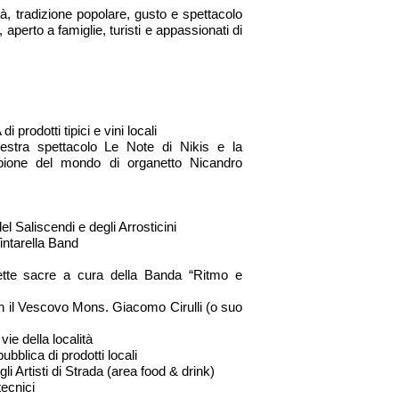
à, tradizione popolare, gusto e spettacolo
 aperto a famiglie, turisti e appassionati di
rodotti tipici e vini locali
hestra spettacolo Le Note di Nikis e la
mpione del mondo di organetto Nicandro
l Saliscendi e degli Arrosticini
intarella Band
tte sacre a cura della Banda “Ritmo e
 il Vescovo Mons. Giacomo Cirulli (o suo
ie della località
ubblica di prodotti locali
li Artisti di Strada (area food & drink)
tecnici