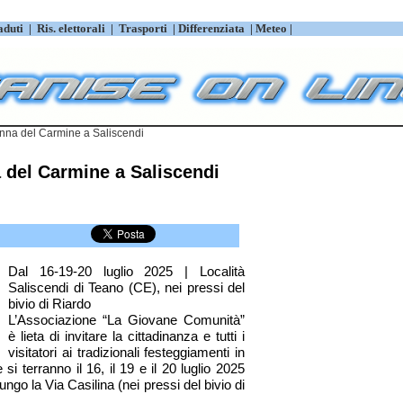
aduti
|
Ris. elettorali
|
Trasporti
|
Differenziata
|
Meteo |
onna del Carmine a Saliscendi
 del Carmine a Saliscendi
Dal 16-19-20 luglio 2025 | Località
Saliscendi di Teano (CE), nei pressi del
bivio di Riardo
L’Associazione “La Giovane Comunità”
è lieta di invitare la cittadinanza e tutti i
visitatori ai tradizionali festeggiamenti in
 terranno il 16, il 19 e il 20 luglio 2025
ungo la Via Casilina (nei pressi del bivio di