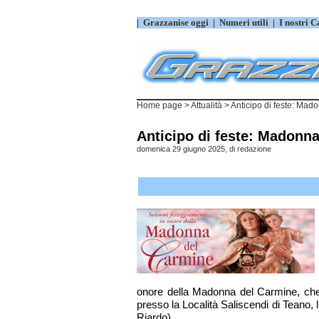
|
Grazzanise oggi
|
Numeri utili
|
I nostri C
Home page
>
Attualità
> Anticipo di feste: Mad
Anticipo di feste: Madonna
domenica 29 giugno 2025, di
redazione
onore della Madonna del Carmine, che si
presso la Località Saliscendi di Teano, l
Riardo).