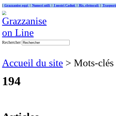
|
Grazzanise oggi
|
Numeri utili
|
I nostri Caduti
|
Ris. elettorali
|
Traspor
Rechercher
Accueil du site
> Mots-clés
194