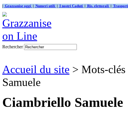
|
Grazzanise oggi
|
Numeri utili
|
I nostri Caduti
|
Ris. elettorali
|
Traspor
Rechercher
Accueil du site
> Mots-clés
Samuele
Ciambriello Samuele