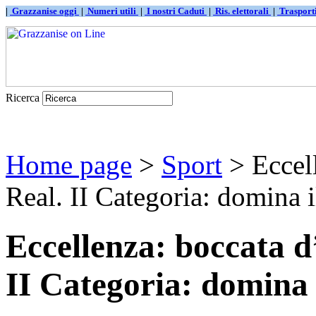
|
Grazzanise oggi
|
Numeri utili
|
I nostri Caduti
|
Ris. elettorali
|
Traspor
Ricerca
Home page
>
Sport
> Eccell
Real. II Categoria: domina il
Eccellenza: boccata d’
II Categoria: domina 