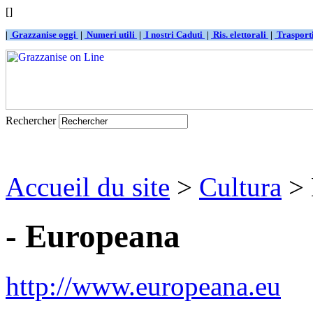
[]
|
Grazzanise oggi
|
Numeri utili
|
I nostri Caduti
|
Ris. elettorali
|
Traspor
Rechercher
Accueil du site
>
Cultura
> 
- Europeana
http://www.europeana.eu