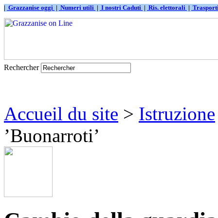
|
Grazzanise oggi
|
Numeri utili
|
I nostri Caduti
|
Ris. elettorali
|
Traspor
Rechercher
Accueil du site
>
Istruzione
’Buonarroti’