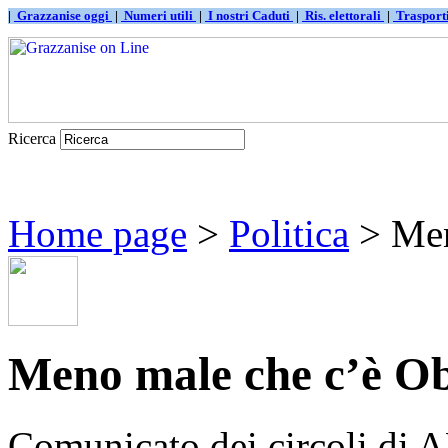
|
Grazzanise oggi
|
Numeri utili
|
I nostri Caduti
|
Ris. elettorali
|
Traspor
Ricerca
Home page
>
Politica
> Men
Meno male che c’è 
Comunicato dei circoli di 