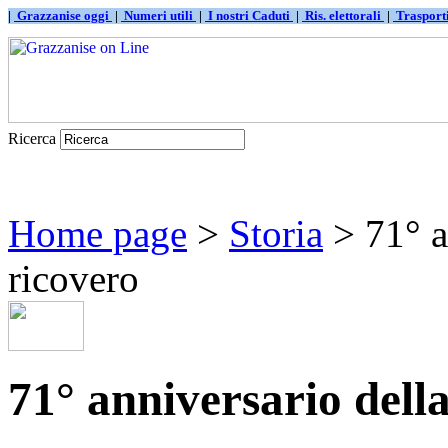
|
Grazzanise oggi
|
Numeri utili
|
I nostri Caduti
|
Ris. elettorali
|
Traspor
Ricerca
Home page
>
Storia
> 71° a
ricovero
71° anniversario della