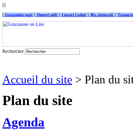
[]
|
Grazzanise oggi
|
Numeri utili
|
I nostri Caduti
|
Ris. elettorali
|
Traspor
Rechercher
Accueil du site
> Plan du si
Plan du site
Agenda