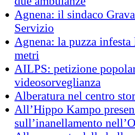
due ambulanze
Agnena: il sindaco Grav
Servizio
Agnena: la puzza infesta l
metri
AILPS: petizione popolar
videosorveglianza
Alberatura nel centro sto
All’Hippo Kampo presenta
sull’inanellamento nell’O